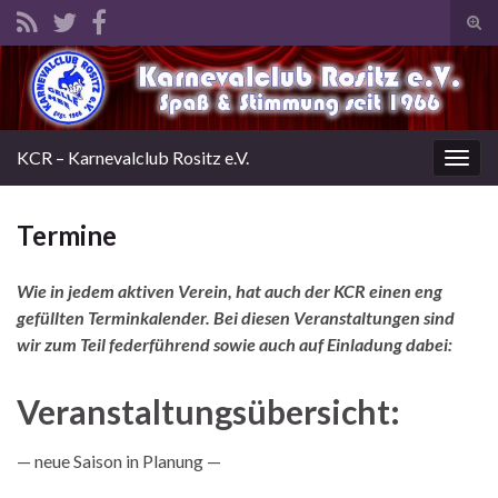
Suc
ums
Search for:
KCR – Karnevalclub Rositz e.V.
Navi
umsc
Termine
Wie in jedem aktiven Verein, hat auch der KCR einen eng
gefüllten Terminkalender. Bei diesen Veranstaltungen sind
wir zum Teil federführend sowie auch auf Einladung dabei:
Veranstaltungsübersicht:
— neue Saison in Planung —